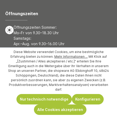
Öffnungszeiten
Öffnungszeiten Sommer:
Mo–Fr von 9.30–18.30 Uhr
Samstags:
Apr.–Aug. von 9.30–16.00 Uhr
Öffnungszeiten Winter:
Diese Website verwendet Cookies, um eine bestmögliche
Mo–Fr von 9.30–18.30 Uhr
Erfahrung bieten zu können.
Mehr Informationen ...
Mit Klick auf
Samstags:
„[Zustimmen / Alles akzeptieren / etc.]“ erteilen Sie Ihre
Sept.–Mrz. von 9.30–18.00 Uhr
Einwilligung auch in die Weitergabe über Ihr Verhalten in unserem
Shop an unseren Partner, die shopware AG (Ebbinghoff 10, 48624
Schöppingen, Deutschland), die diese Daten Ihnen nicht
persönlich zuordnen kann, sie aber zu eigenen Zwecken (z.B.
Sonstige
Produktverbesserungen, Marktverhaltensanalysen) verarbeiten
darf.
Nur technisch notwendige
Konfigurieren
Liefergebiete
Alle Cookies akzeptieren