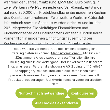
während der Jahresumsatz rund 1,659 Mrd. Euro betrug. In
zwei Werken in Verl-Sürenheide und Verl-Kaunitz entstanden
auf rund 250.000 qm Produktionsfläche die modernen Küchen
des Qualitätsunternehmens. Zwei weitere Werke in Gütersloh-
Hüttenbrink sowie in Saarlouis wurden errichtet und im Jahr
2021 eingeweiht. Die vielfältigen Einbauküchen und
Küchenkonzepte des Unternehmens erhalten Kunden heute
vornehmlich in modernen Einrichtungshäusern und bei
Küchenspezialisten, wo die vielfältigen Angebote der
variablen Serien großen Anklang finden.
Diese Website verwendet Cookies, um eine bestmögliche
Erfahrung bieten zu können.
Mehr Informationen ...
Mit Klick auf
Nobilia Küchen in Ihrer Nähe -
„[Zustimmen / Alles akzeptieren / etc.]“ erteilen Sie Ihre
Einwilligung auch in die Weitergabe über Ihr Verhalten in unserem
Lieferung und fachgerechte
Shop an unseren Partner, die shopware AG (Ebbinghoff 10, 48624
Schöppingen, Deutschland), die diese Daten Ihnen nicht
Montage inklusive
persönlich zuordnen kann, sie aber zu eigenen Zwecken (z.B.
Produktverbesserungen, Marktverhaltensanalysen) verarbeiten
darf.
Sie möchten Nobilia Küchen ganz in Ihrer Nähe kaufen? Bei
Möbel Berning in Rheine und Lingen profitieren Sie von einem
Nur technisch notwendige
Konfigurieren
umfassenden Rundum-Service mit Lieferung und Montage. Auf
Wunsch übernehmen unsere gelernten Tischler und
Alle Cookies akzeptieren
Einrichtungsprofis den fachgerechten Aufbau Ihrer neuen