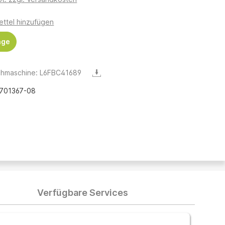
ttel hinzufügen
age
hmaschine: L6FBC41689
701367-08
Verfügbare Services