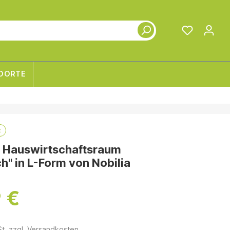
DORTE
t
r Hauswirtschaftsraum
h" in L-Form von Nobilia
 €
St. zzgl. Versandkosten