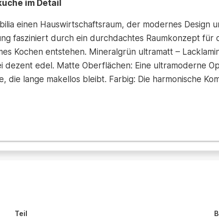
küche im Detail
ilia einen Hauswirtschaftsraum, der modernes Design u
ung fasziniert durch ein durchdachtes Raumkonzept für d
mes Kochen entstehen. Mineralgrün ultramatt – Lacklami
dezent edel. Matte Oberflächen: Eine ultramoderne Optik
he, die lange makellos bleibt. Farbig: Die harmonische Ko
Teil
B