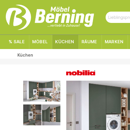
% SALE
MÖBEL
KÜCHEN
RÄUME
MARKEN
Küchen