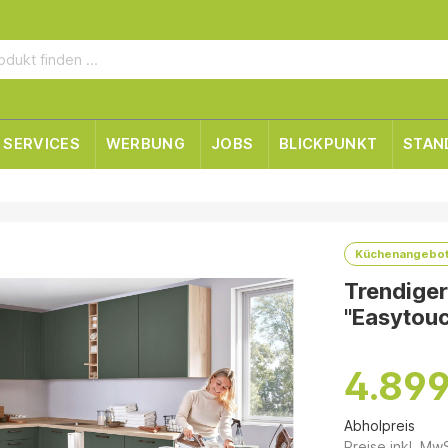
SERVICES
WERBUNG
JOBS
BLICKPUNKT
STAN
Küchenangebo
Trendige
"Easytouc
4.899
Abholpreis
Preise inkl. Mw