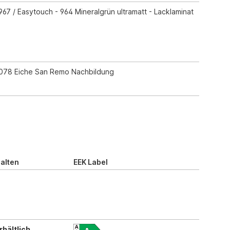
967 / Easytouch - 964 Mineralgrün ultramatt - Lacklaminat
078 Eiche San Remo Nachbildung
alten
EEK Label
rhältlich