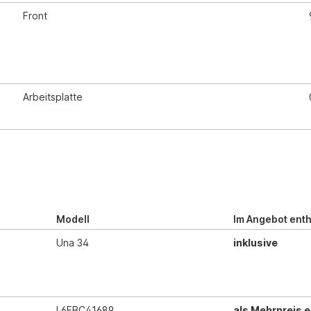
Front
Arbeitsplatte
Modell
Im Angebot enth
Una 34
inklusive
L6FBC41689
als Mehrpreis e