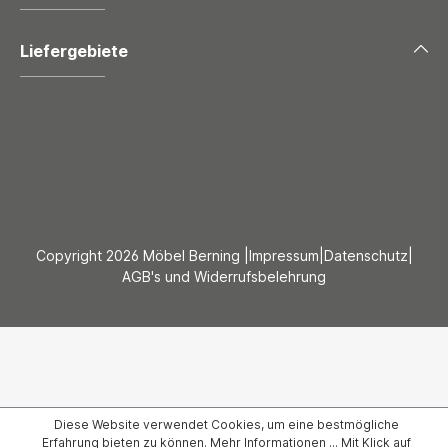
Liefergebiete
Copyright 2026 Möbel Berning |
Impressum
|
Datenschutz
|
AGB's und Widerrufsbelehrung
Diese Website verwendet Cookies, um eine bestmögliche
Erfahrung bieten zu können.
Mehr Informationen ...
Mit Klick auf