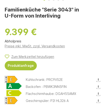
Familienküche "Serie 3043" in
U-Form von Interliving
9.399 €
Abholpreis
Preise inkl. MwSt. zzgl. Versandkosten
Zum Merkzettel hinzufügen
Produktanfrage
Kühlschrank: PRC9VS2E
Backofen : PBWK3NN5FIN
Flachschirmhaube: DGAH55AMX
Geschirrspüler: P2I HL326 A