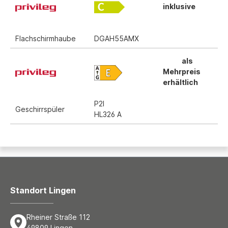
inklusive
Flachschirmhaube
DGAH55AMX
als
Mehrpreis
erhältlich
P2I
Geschirrspüler
HL326 A
Standort Lingen
Rheiner Straße 112
49809 Lingen