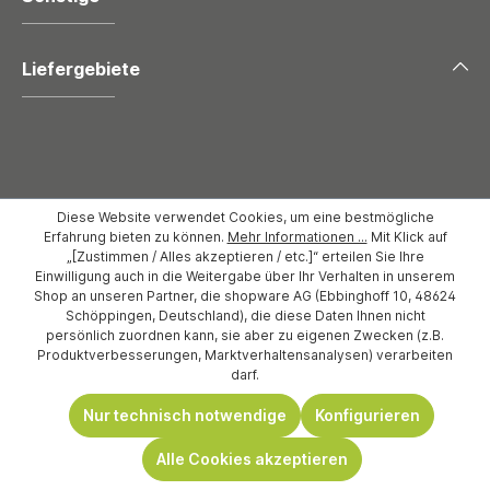
Liefergebiete
Diese Website verwendet Cookies, um eine bestmögliche
Erfahrung bieten zu können.
Mehr Informationen ...
Mit Klick auf
„[Zustimmen / Alles akzeptieren / etc.]“ erteilen Sie Ihre
Einwilligung auch in die Weitergabe über Ihr Verhalten in unserem
Copyright 2026 Möbel Berning |
Impressum
|
Datenschutz
|
Shop an unseren Partner, die shopware AG (Ebbinghoff 10, 48624
AGB's und Widerrufsbelehrung
Schöppingen, Deutschland), die diese Daten Ihnen nicht
persönlich zuordnen kann, sie aber zu eigenen Zwecken (z.B.
Produktverbesserungen, Marktverhaltensanalysen) verarbeiten
darf.
Nur technisch notwendige
Konfigurieren
Alle Cookies akzeptieren