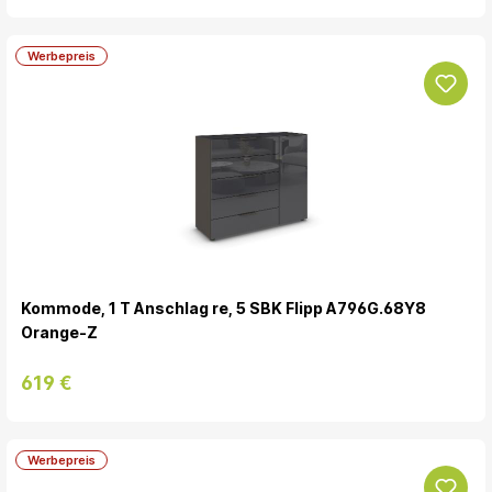
Werbepreis
Kommode, 1 T Anschlag re, 5 SBK Flipp A796G.68Y8
Orange-Z
619 €
Werbepreis