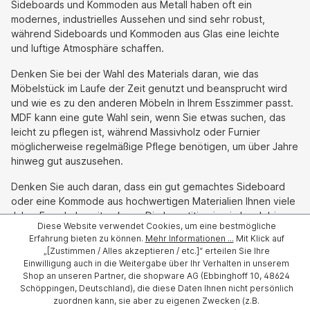
Sideboards und Kommoden aus Metall haben oft ein
modernes, industrielles Aussehen und sind sehr robust,
während Sideboards und Kommoden aus Glas eine leichte
und luftige Atmosphäre schaffen.
Denken Sie bei der Wahl des Materials daran, wie das
Möbelstück im Laufe der Zeit genutzt und beansprucht wird
und wie es zu den anderen Möbeln in Ihrem Esszimmer passt.
MDF kann eine gute Wahl sein, wenn Sie etwas suchen, das
leicht zu pflegen ist, während Massivholz oder Furnier
möglicherweise regelmäßige Pflege benötigen, um über Jahre
hinweg gut auszusehen.
Denken Sie auch daran, dass ein gut gemachtes Sideboard
oder eine Kommode aus hochwertigen Materialien Ihnen viele
Jahre Freude bereiten kann. Die Investition in ein langlebiges
Diese Website verwendet Cookies, um eine bestmögliche
und gut verarbeitetes Möbelstück lohnt sich also.
Erfahrung bieten zu können.
Mehr Informationen ...
Mit Klick auf
„[Zustimmen / Alles akzeptieren / etc.]“ erteilen Sie Ihre
Sideboards & Kommoden für das
Einwilligung auch in die Weitergabe über Ihr Verhalten in unserem
Shop an unseren Partner, die shopware AG (Ebbinghoff 10, 48624
Esszimmer vor Ort in Rheine &
Schöppingen, Deutschland), die diese Daten Ihnen nicht persönlich
zuordnen kann, sie aber zu eigenen Zwecken (z.B.
Lingen ansehen