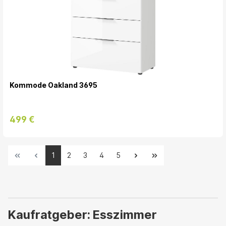
Kommode Oakland 3695
499 €
1
2
3
4
5
Kaufratgeber: Esszimmer