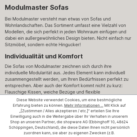
Modulmaster Sofas
Bei Modulmaster versteht man etwas von Sofas und
Wohnlandschaften. Das Sortiment umfasst eine Vielzahl von
Modellen, die sich perfekt in jeden Wohnraum einfügen und
dabei ein außergewöhnliches Design bieten. Nicht einfach nur
Sitzmöbel, sondern echte Hingucker!
Individualität und Komfort
Die Sofas von Modulmaster zeichnen sich durch ihre
individuelle Modularität aus. Jedes Element kann individuell
zusammengestellt werden, um Ihren Bedürfnissen perfekt zu
entsprechen. Aber auch der Komfort kommt nicht zu kurz:
Flauschige Kissen, weiche Bezüge und flexible
Moduleinstellungen sorgen dafür, dass Sie sich einfach
Diese Website verwendet Cookies, um eine bestmögliche
zurücklehnen und entspannen können.
Erfahrung bieten zu können.
Mehr Informationen ...
Mit Klick auf
„[Zustimmen / Alles akzeptieren / etc.]“ erteilen Sie Ihre
Vielfältige Designs
Einwilligung auch in die Weitergabe über Ihr Verhalten in unserem
Shop an unseren Partner, die shopware AG (Ebbinghoff 10, 48624
Ob zeitloser Klassiker, trendiger Eyecatcher oder gemütliches
Schöppingen, Deutschland), die diese Daten Ihnen nicht persönlich
Familiensofa: Bei Modulmaster werden Sie fündig. Das breite
zuordnen kann, sie aber zu eigenen Zwecken (z.B.