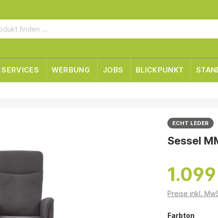
SERVICES
WERBUNG
JOBS
BLICKPUNKT
STAN
ECHT LEDER
Sessel M
1.099
Preise inkl. Mw
Farbton