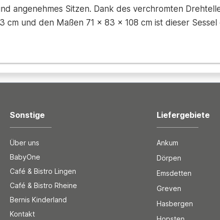
und angenehmes Sitzen. Dank des verchromten Drehtelle
43 cm und den Maßen 71 × 83 × 108 cm ist dieser Sessel 
Sonstige
Liefergebiete
Über uns
Ankum
BabyOne
Dörpen
Café & Bistro Lingen
Emsdetten
Café & Bistro Rheine
Greven
Bernis Kinderland
Hasbergen
Kontakt
Hopsten