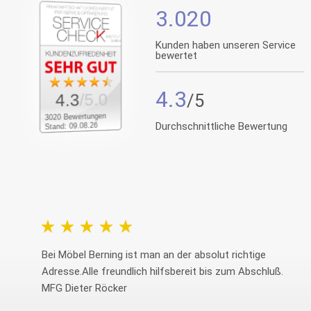
3.020
Kunden haben unseren Service
bewertet
4.3
/5.0
4.3
3020 Bewertungen
Durchschnittliche Bewertung
Stand: 09.08.26
Berning ist man an der absolut richtige
Freundliche k
le freundlich hilfsbereit bis zum Abschluß.
Lieferservice,
r Röcker