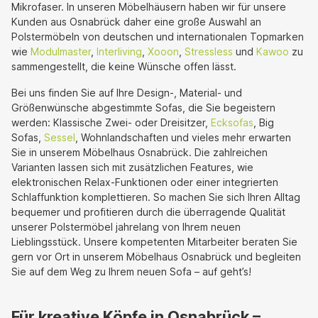
Mikrofaser. In unseren Möbelhäusern haben wir für unsere
Kunden aus Osnabrück daher eine große Auswahl an
Polstermöbeln von deutschen und internationalen Topmarken
wie
Modulmaster
,
Interliving
,
Xooon
,
Stressless
und
Kawoo
zu
sammengestellt, die keine Wünsche offen lässt.
Bei uns finden Sie auf Ihre Design-, Material- und
Größenwünsche abgestimmte Sofas, die Sie begeistern
werden: Klassische Zwei- oder Dreisitzer,
Ecksofas
, Big
Sofas,
Sessel
, Wohnlandschaften und vieles mehr erwarten
Sie in unserem Möbelhaus Osnabrück. Die zahlreichen
Varianten lassen sich mit zusätzlichen Features, wie
elektronischen Relax-Funktionen oder einer integrierten
Schlaffunktion komplettieren. So machen Sie sich Ihren Alltag
bequemer und profitieren durch die überragende Qualität
unserer Polstermöbel jahrelang von Ihrem neuen
Lieblingsstück. Unsere kompetenten Mitarbeiter beraten Sie
gern vor Ort in unserem Möbelhaus Osnabrück und begleiten
Sie auf dem Weg zu Ihrem neuen Sofa – auf geht’s!
Für kreative Köpfe in Osnabrück –