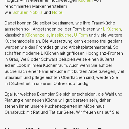
möglich – mit erlesenen hochwertigen
Küchen
von
renommierten Markenherstellern
wie
Schüller
,
Nobilia
und
Nolte
.
Dabei können Sie selbst bestimmen, wie Ihre Traumküche
aussehen soll. Angefangen bei der Form bieten wir
L-Küchen
,
klassische
Küchenzeile
,
Inselküche
,
U-Form
und viele weitere
Küchenmodelle an. Die Ausstattung kann ebenso frei geplant
werden wie das Frontdesign und Arbeitsplattenmaterial. So
schaffen moderne L-Küchen mit grifflosen Hochglanz-Fronten
in Grau, Weiß oder Schwarz beispielsweise einen äußerst
edlen Look in Ihrem Küchenraum. Auch wenn Sie auf der
Suche nach einer Familienküche mit kurzen Arbeitswegen, viel
Stauraum und pflegeleichten Oberflächen sind, werden Sie
mit Sicherheit in unserem Onlineshop fündig.
Egal für welches Exemplar Sie sich entscheiden, die Wahl und
Planung einer neuen Küche will gut beraten sein, daher
stehen Ihnen unsere Küchenexperten im Möbelhaus
Osnabrück mit Rat und Tat zur Seite. Wir freuen uns auf Sie!