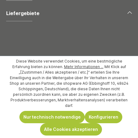
Liefergebiete
Diese Website verwendet Cookies, um eine bestmögliche
Erfahrung bieten zu können.
Mehr Informationen ...
Mit Klick auf
„[Zustimmen / Alles akzeptieren / etc.]“ erteilen Sie Ihre
Copyright 2026 Möbel Berning |
Impressum
|
Datenschutz
|
Einwilligung auch in die Weitergabe über Ihr Verhalten in unserem
AGB's und Widerrufsbelehrung
Shop an unseren Partner, die shopware AG (Ebbinghoff 10, 48624
Schöppingen, Deutschland), die diese Daten Ihnen nicht
persönlich zuordnen kann, sie aber zu eigenen Zwecken (z.B.
Produktverbesserungen, Marktverhaltensanalysen) verarbeiten
darf.
Nur technisch notwendige
Konfigurieren
Alle Cookies akzeptieren