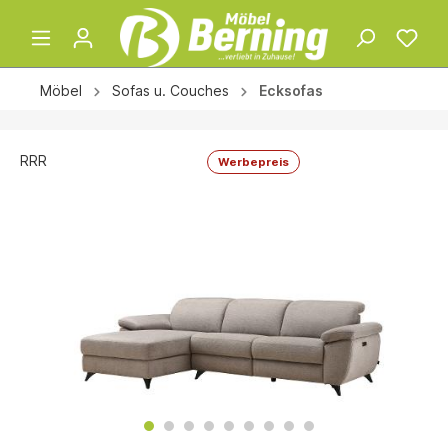
Möbel
Sofas u. Couches
Ecksofas
RRR
Werbepreis