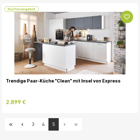
Küchenangebot
Trendige Paar-Küche "Clean" mit Insel von Express
2.899 €
3
4
5