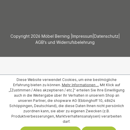
Copyright 2026 Möbel Berning |
Impressum
|
Datenschutz
|
AGB's und Widerrufsbelehrung
Diese Website verwendet Cookies, um eine bestmögliche
Erfahrung bieten zu können.
Mehr Informationen ...
Mit Klick auf
„[Zustimmen / Alles akzeptieren / etc.]“ erteilen Sie Ihre Einwilligung
auch in die Weitergabe über Ihr Verhalten in unserem Shop an
unseren Partner, die shopware AG (Ebbinghoff 10, 48624
Schöppingen, Deutschland), die diese Daten Ihnen nicht persönlich
zuordnen kann, sie aber zu eigenen Zwecken (z.B.
Produktverbesserungen, Marktverhaltensanalysen) verarbeiten
darf.