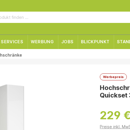
SERVICES
WERBUNG
JOBS
BLICKPUNKT
STAN
hschränke
Werbepreis
Hochschra
Quickset 
229 
Preise inkl. Mw