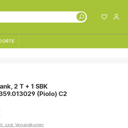
DORTE
nk, 2 T + 1 SBK
359.013029 (Piolo) C2
€
St. zzgl. Versandkosten