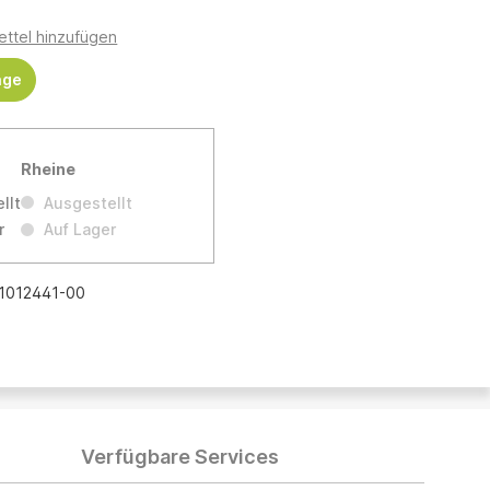
ttel hinzufügen
age
Rheine
llt
Ausgestellt
r
Auf Lager
1012441-00
Verfügbare Services