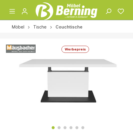
Möbel
Tische
Couchtische
Werbepreis