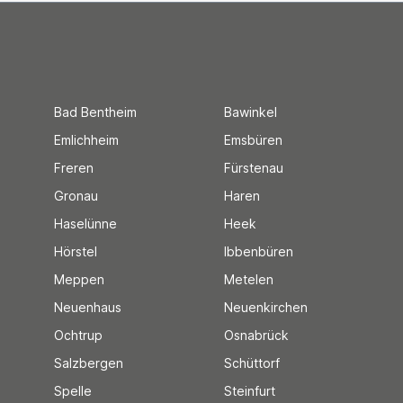
Bad Bentheim
Bawinkel
Emlichheim
Emsbüren
Freren
Fürstenau
Gronau
Haren
Haselünne
Heek
Hörstel
Ibbenbüren
Meppen
Metelen
Neuenhaus
Neuenkirchen
Ochtrup
Osnabrück
Salzbergen
Schüttorf
Spelle
Steinfurt