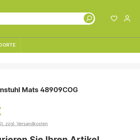
DORTE
nstuhl Mats 48909COG
€
St. zzgl. Versandkosten
rieren Sie Ihren Artikel