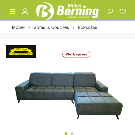
Möbel
Sofas u. Couches
Ecksofas
Werbepreis