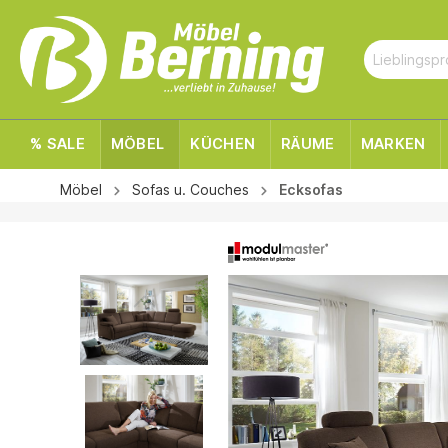
% SALE
MÖBEL
KÜCHEN
RÄUME
MARKEN
Möbel
Sofas u. Couches
Ecksofas