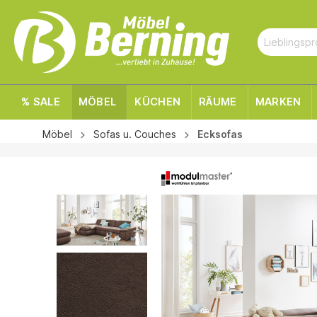
% SALE
MÖBEL
KÜCHEN
RÄUME
MARKEN
Möbel
Sofas u. Couches
Ecksofas