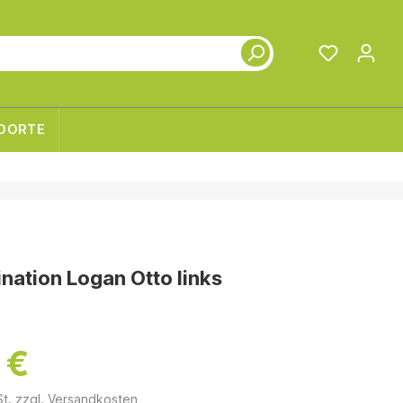
DORTE
ation Logan Otto links
 €
St. zzgl. Versandkosten