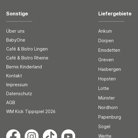
Sonstige
Liefergebiete
Über uns
Ankum
BabyOne
Dörpen
Café & Bistro Lingen
Emsdetten
Café & Bistro Rheine
Greven
Bernis Kinderland
Hasbergen
Kontakt
Hopsten
Impressum
Lotte
Datenschutz
Münster
AGB
Nordhorn
WM Kick Tippspiel 2026
Papenburg
Sögel
Werlte