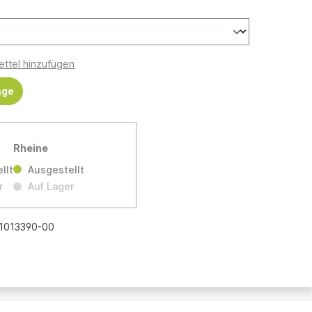
ttel hinzufügen
age
Rheine
llt
Ausgestellt
r
Auf Lager
1013390-00