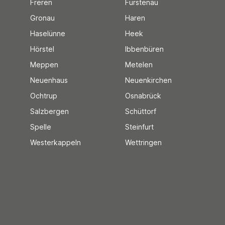
Freren
Fürstenau
Gronau
Haren
Haselünne
Heek
Hörstel
Ibbenbüren
Meppen
Metelen
Neuenhaus
Neuenkirchen
Ochtrup
Osnabrück
Salzbergen
Schüttorf
Spelle
Steinfurt
Westerkappeln
Wettringen