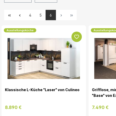
4
5
6
Ausstellungsküche
Ausstellungskü
Klassische L-Küche "Laser" von Culineo
Grifflose, m
"Base" von E
8.890 €
7.490 €