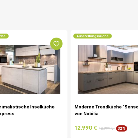
che
Ausstellungsküche
inimalistische Inselküche
Moderne Trendküche "Senso"
xpress
von Nobilia
12.990 €
18.999 €
32%