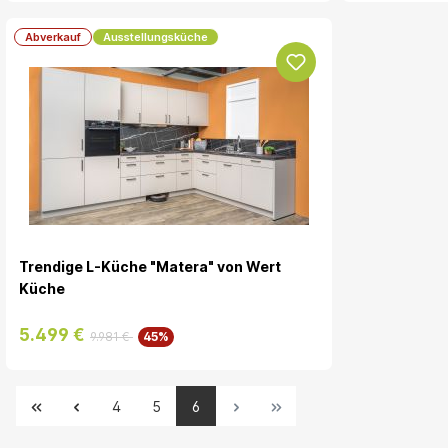
Abverkauf
Ausstellungsküche
Trendige L-Küche "Matera" von Wert
Küche
5.499 €
9.981 €
45%
4
5
6