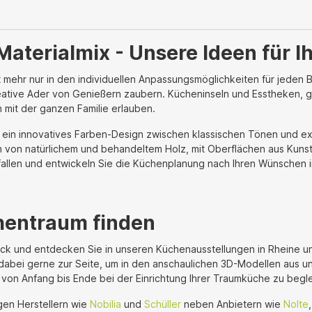
Materialmix - Unsere Ideen für 
ht mehr nur in den individuellen Anpassungsmöglichkeiten für jeden
reative Ader von Genießern zaubern. Kücheninseln und Esstheken,
 mit der ganzen Familie erlauben.
t ein innovatives Farben-Design zwischen klassischen Tönen und ex
ch von natürlichem und behandeltem Holz, mit Oberflächen aus Kunsts
efallen und entwickeln Sie die Küchenplanung nach Ihren Wünsche
entraum finden
 und entdecken Sie in unseren Küchenausstellungen in Rheine und Li
dabei gerne zur Seite, um in den anschaulichen 3D-Modellen aus 
von Anfang bis Ende bei der Einrichtung Ihrer Traumküche zu begle
gen Herstellern wie
Nobilia
und
Schüller
neben Anbietern wie
Nolte