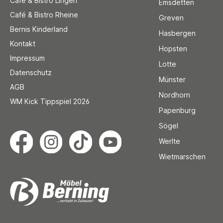
Café & Bistro Lingen
Emsdetten
Café & Bistro Rheine
Greven
Bernis Kinderland
Hasbergen
Kontakt
Hopsten
Impressum
Lotte
Datenschutz
Münster
AGB
Nordhorn
WM Kick Tippspiel 2026
Papenburg
Sögel
Werlte
Wietmarschen