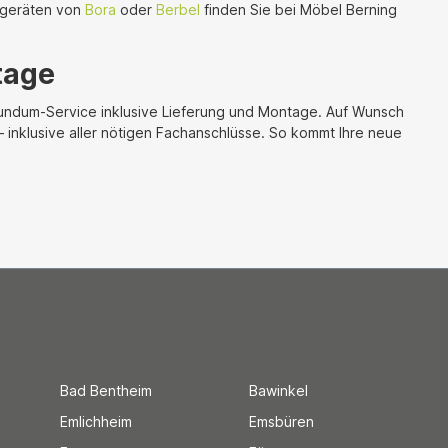
engeräten von
Bora
oder
Berbel
finden Sie bei Möbel Berning
tage
Rundum-Service inklusive Lieferung und Montage. Auf Wunsch
nklusive aller nötigen Fachanschlüsse. So kommt Ihre neue
Bad Bentheim
Bawinkel
Emlichheim
Emsbüren